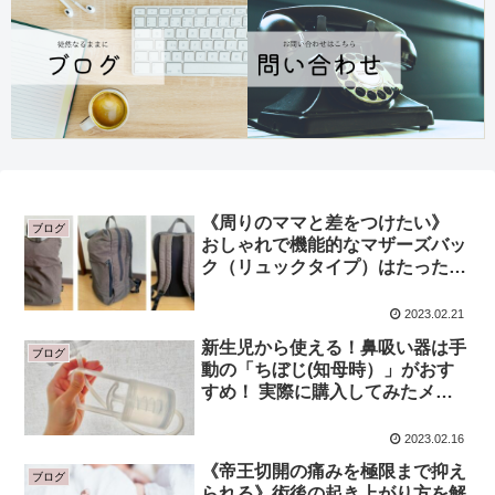
《周りのママと差をつけたい》
ブログ
おしゃれで機能的なマザーズバッ
ク（リュックタイプ）はたった１
つ。
2023.02.21
新生児から使える！鼻吸い器は手
ブログ
動の「ちぼじ(知母時）」がおす
すめ！ 実際に購入してみたメリ
ットとデメリットは？使い方のコ
ツも紹介します！
2023.02.16
《帝王切開の痛みを極限まで抑え
ブログ
られる》術後の起き上がり方を解